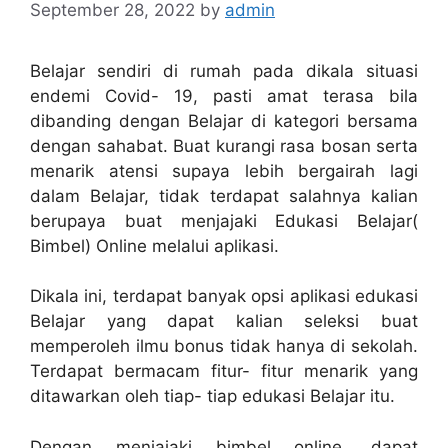
September 28, 2022
by
admin
Belajar sendiri di rumah pada dikala situasi
endemi Covid- 19, pasti amat terasa bila
dibanding dengan Belajar di kategori bersama
dengan sahabat. Buat kurangi rasa bosan serta
menarik atensi supaya lebih bergairah lagi
dalam Belajar, tidak terdapat salahnya kalian
berupaya buat menjajaki Edukasi Belajar(
Bimbel) Online melalui aplikasi.
Dikala ini, terdapat banyak opsi aplikasi edukasi
Belajar yang dapat kalian seleksi buat
memperoleh ilmu bonus tidak hanya di sekolah.
Terdapat bermacam fitur- fitur menarik yang
ditawarkan oleh tiap- tiap edukasi Belajar itu.
Dengan menjajaki bimbel online, dapat