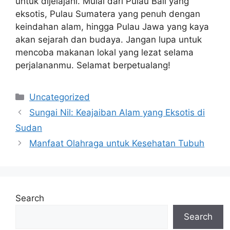
untuk dijelajahi. Mulai dari Pulau Bali yang
eksotis, Pulau Sumatera yang penuh dengan
keindahan alam, hingga Pulau Jawa yang kaya
akan sejarah dan budaya. Jangan lupa untuk
mencoba makanan lokal yang lezat selama
perjalananmu. Selamat berpetualang!
Categories
Uncategorized
Sungai Nil: Keajaiban Alam yang Eksotis di
Sudan
Manfaat Olahraga untuk Kesehatan Tubuh
Search
Search