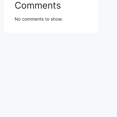
Comments
No comments to show.