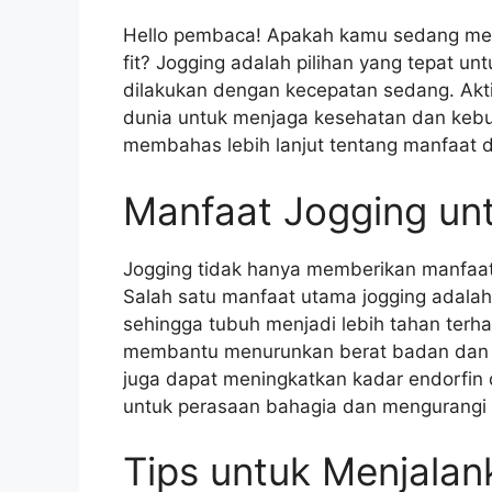
Hello pembaca! Apakah kamu sedang menc
fit? Jogging adalah pilihan yang tepat un
dilakukan dengan kecepatan sedang. Aktiv
dunia untuk menjaga kesehatan dan kebuga
membahas lebih lanjut tentang manfaat da
Manfaat Jogging un
Jogging tidak hanya memberikan manfaat 
Salah satu manfaat utama jogging adala
sehingga tubuh menjadi lebih tahan terhad
membantu menurunkan berat badan dan men
juga dapat meningkatkan kadar endorfin
untuk perasaan bahagia dan mengurangi 
Tips untuk Menjalan