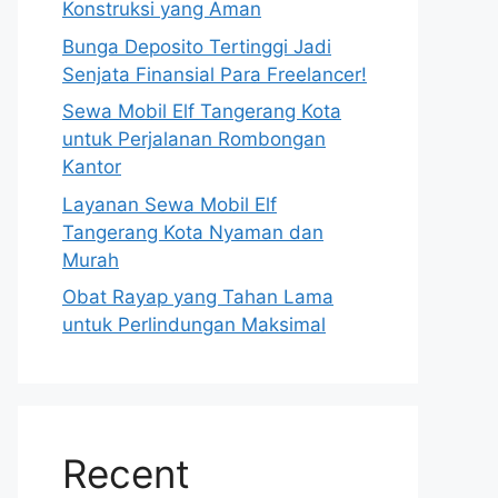
Konstruksi yang Aman
Bunga Deposito Tertinggi Jadi
Senjata Finansial Para Freelancer!
Sewa Mobil Elf Tangerang Kota
untuk Perjalanan Rombongan
Kantor
Layanan Sewa Mobil Elf
Tangerang Kota Nyaman dan
Murah
Obat Rayap yang Tahan Lama
untuk Perlindungan Maksimal
Recent