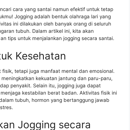
ari cara yang santai namun efektif untuk tetap
tukmu! Jogging adalah bentuk olahraga lari yang
itas ini dilakukan oleh banyak orang di seluruh
ran tubuh. Dalam artikel ini, kita akan
n tips untuk menjalankan jogging secara santai.
tuk Kesehatan
fisik, tetapi juga manfaat mental dan emosional.
h meningkatkan kekuatan jantung dan paru-paru,
ap penyakit. Selain itu, jogging juga dapat
jaga kestabilan berat badan. Aktivitas fisik ini
 dalam tubuh, hormon yang bertanggung jawab
stres.
kan Jogging secara