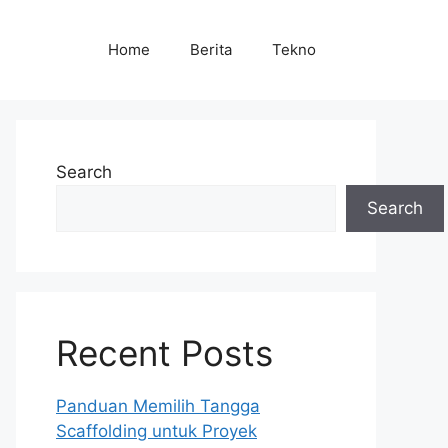
Home
Berita
Tekno
Search
Search
Recent Posts
Panduan Memilih Tangga
Scaffolding untuk Proyek