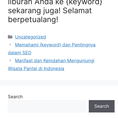
liburan Anda ke {keyword}
sekarang juga! Selamat
berpetualang!
Categories
Uncategorized
Memahami {keyword} dan Pentingnya
dalam SEO
Manfaat dan Keindahan Mengunjungi
Wisata Pantai di Indonesia
Search
Search