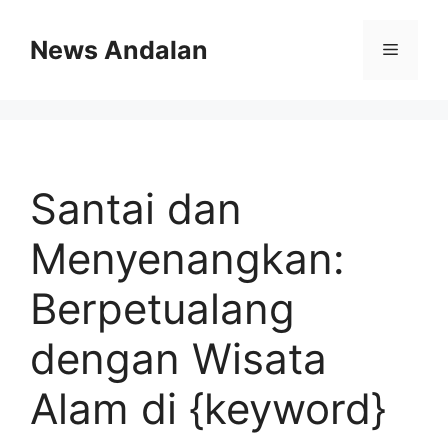
Skip
to
News Andalan
Menu
content
Santai dan
Menyenangkan:
Berpetualang
dengan Wisata
Alam di {keyword}