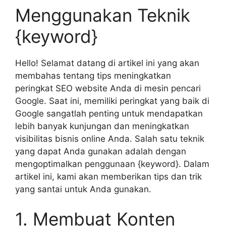
Menggunakan Teknik
{keyword}
Hello! Selamat datang di artikel ini yang akan
membahas tentang tips meningkatkan
peringkat SEO website Anda di mesin pencari
Google. Saat ini, memiliki peringkat yang baik di
Google sangatlah penting untuk mendapatkan
lebih banyak kunjungan dan meningkatkan
visibilitas bisnis online Anda. Salah satu teknik
yang dapat Anda gunakan adalah dengan
mengoptimalkan penggunaan {keyword}. Dalam
artikel ini, kami akan memberikan tips dan trik
yang santai untuk Anda gunakan.
1. Membuat Konten