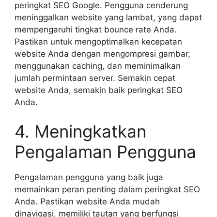
peringkat SEO Google. Pengguna cenderung
meninggalkan website yang lambat, yang dapat
mempengaruhi tingkat bounce rate Anda.
Pastikan untuk mengoptimalkan kecepatan
website Anda dengan mengompresi gambar,
menggunakan caching, dan meminimalkan
jumlah permintaan server. Semakin cepat
website Anda, semakin baik peringkat SEO
Anda.
4. Meningkatkan
Pengalaman Pengguna
Pengalaman pengguna yang baik juga
memainkan peran penting dalam peringkat SEO
Anda. Pastikan website Anda mudah
dinavigasi, memiliki tautan yang berfungsi