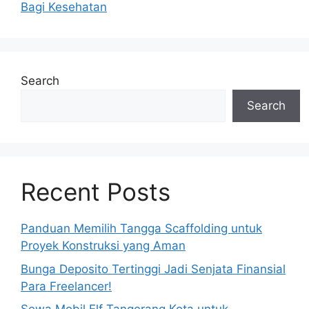
Bagi Kesehatan
Search
Search
Recent Posts
Panduan Memilih Tangga Scaffolding untuk
Proyek Konstruksi yang Aman
Bunga Deposito Tertinggi Jadi Senjata Finansial
Para Freelancer!