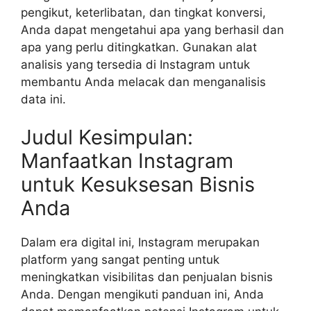
pengikut, keterlibatan, dan tingkat konversi,
Anda dapat mengetahui apa yang berhasil dan
apa yang perlu ditingkatkan. Gunakan alat
analisis yang tersedia di Instagram untuk
membantu Anda melacak dan menganalisis
data ini.
Judul Kesimpulan:
Manfaatkan Instagram
untuk Kesuksesan Bisnis
Anda
Dalam era digital ini, Instagram merupakan
platform yang sangat penting untuk
meningkatkan visibilitas dan penjualan bisnis
Anda. Dengan mengikuti panduan ini, Anda