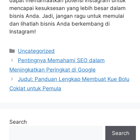
dapat memanfaatkan potensi Instagram untuk
mencapai kesuksesan yang lebih besar dalam
bisnis Anda. Jadi, jangan ragu untuk memulai
dan lihatlah bisnis Anda berkembang di
Instagram!
Categories
Uncategorized
Pentingnya Memahami SEO dalam
Meningkatkan Peringkat di Google
Judul: Panduan Lengkap Membuat Kue Bolu
Coklat untuk Pemula
Search
Search