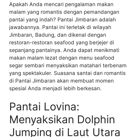
Apakah Anda mencari pengalaman makan
malam yang romantis dengan pemandangan
pantai yang indah? Pantai Jimbaran adalah
jawabannya. Pantai ini terletak di wilayah
Jimbaran, Badung, dan dikenal dengan
restoran-restoran seafood yang berjejer di
sepanjang pantainya. Anda dapat menikmati
makan malam lezat dengan menu seafood
segar sembari menyaksikan matahari terbenam
yang spektakuler. Suasana santai dan romantis
di Pantai Jimbaran akan membuat momen
spesial Anda menjadi lebih berkesan.
Pantai Lovina:
Menyaksikan Dolphin
Jumping di Laut Utara