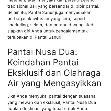
tradisional Bali yang bersandar di bibir pantai.
Selain itu, Pantai Sanur juga menyediakan
berbagai aktivitas air yang seru, seperti
snorkeling, selam, dan perahu dayung. Jadi,
siapkan diri Anda untuk pengalaman tak
terlupakan di Pantai Sanur!
Pantai Nusa Dua:
Keindahan Pantai
Eksklusif dan Olahraga
Air yang Mengasyikkan
Jika Anda menyukai pantai dengan suasana
yang mewah dan eksklusif, Pantai Nusa Dua
adalah destinasi yang tepat untuk Anda.