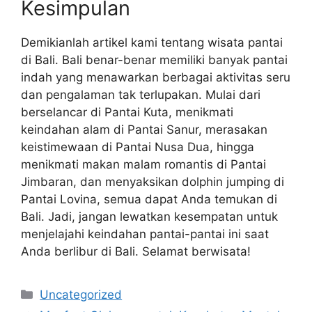
Kesimpulan
Demikianlah artikel kami tentang wisata pantai
di Bali. Bali benar-benar memiliki banyak pantai
indah yang menawarkan berbagai aktivitas seru
dan pengalaman tak terlupakan. Mulai dari
berselancar di Pantai Kuta, menikmati
keindahan alam di Pantai Sanur, merasakan
keistimewaan di Pantai Nusa Dua, hingga
menikmati makan malam romantis di Pantai
Jimbaran, dan menyaksikan dolphin jumping di
Pantai Lovina, semua dapat Anda temukan di
Bali. Jadi, jangan lewatkan kesempatan untuk
menjelajahi keindahan pantai-pantai ini saat
Anda berlibur di Bali. Selamat berwisata!
Categories
Uncategorized