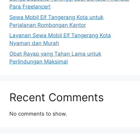
Para Freelancer!
Sewa Mobil Elf Tangerang Kota untuk
Perjalanan Rombongan Kantor
Layanan Sewa Mobil Elf Tangerang Kota
Nyaman dan Murah
Obat Rayap yang Tahan Lama untuk
Perlindungan Maksimal
Recent Comments
No comments to show.