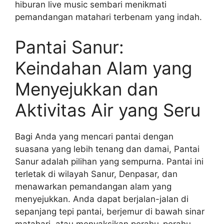
hiburan live music sembari menikmati
pemandangan matahari terbenam yang indah.
Pantai Sanur:
Keindahan Alam yang
Menyejukkan dan
Aktivitas Air yang Seru
Bagi Anda yang mencari pantai dengan
suasana yang lebih tenang dan damai, Pantai
Sanur adalah pilihan yang sempurna. Pantai ini
terletak di wilayah Sanur, Denpasar, dan
menawarkan pemandangan alam yang
menyejukkan. Anda dapat berjalan-jalan di
sepanjang tepi pantai, berjemur di bawah sinar
matahari, atau menyaksikan perahu-perahu