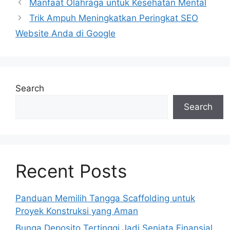
Manfaat Olahraga untuk Kesehatan Mental
Trik Ampuh Meningkatkan Peringkat SEO
Website Anda di Google
Search
Search
Recent Posts
Panduan Memilih Tangga Scaffolding untuk
Proyek Konstruksi yang Aman
Bunga Deposito Tertinggi Jadi Senjata Finansial