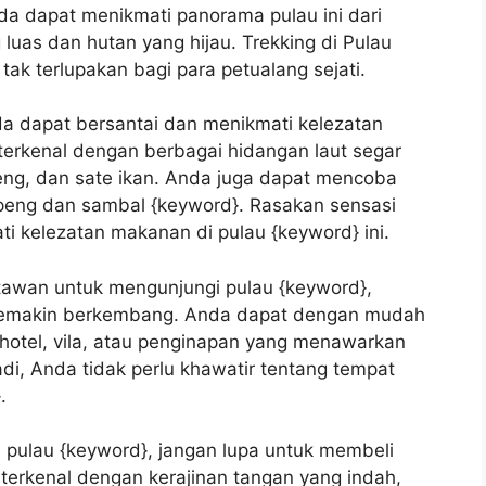
a dapat menikmati panorama pulau ini dari
 luas dan hutan yang hijau. Trekking di Pulau
k terlupakan bagi para petualang sejati.
da dapat bersantai dan menikmati kelezatan
ni terkenal dengan berbagai hidangan laut segar
reng, dan sate ikan. Anda juga dapat mencoba
umpeng dan sambal {keyword}. Rasakan sensasi
i kelezatan makanan di pulau {keyword} ini.
tawan untuk mengunjungi pulau {keyword},
uga semakin berkembang. Anda dapat dengan mudah
otel, vila, atau penginapan yang menawarkan
i, Anda tidak perlu khawatir tentang tempat
.
 pulau {keyword}, jangan lupa untuk membeli
} terkenal dengan kerajinan tangan yang indah,