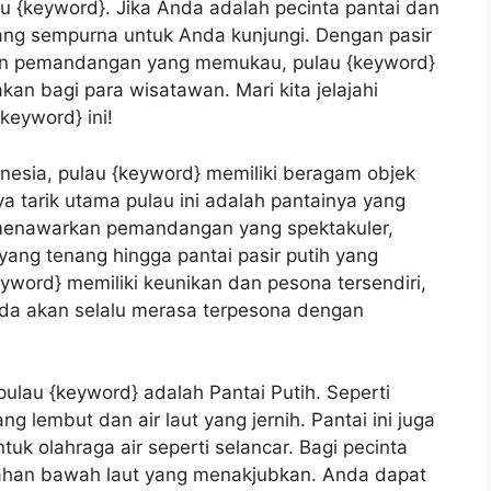
u {keyword}. Jika Anda adalah pecinta pantai dan
yang sempurna untuk Anda kunjungi. Dengan pasir
, dan pemandangan yang memukau, pulau {keyword}
an bagi para wisatawan. Mari kita jelajahi
keyword} ini!
onesia, pulau {keyword} memiliki beragam objek
a tarik utama pulau ini adalah pantainya yang
} menawarkan pemandangan yang spektakuler,
 yang tenang hingga pantai pasir putih yang
eyword} memiliki keunikan dan pesona tersendiri,
nda akan selalu merasa terpesona dengan
 pulau {keyword} adalah Pantai Putih. Seperti
ng lembut dan air laut yang jernih. Pantai ini juga
k olahraga air seperti selancar. Bagi pecinta
ndahan bawah laut yang menakjubkan. Anda dapat