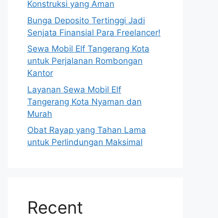
Konstruksi yang Aman
Bunga Deposito Tertinggi Jadi
Senjata Finansial Para Freelancer!
Sewa Mobil Elf Tangerang Kota
untuk Perjalanan Rombongan
Kantor
Layanan Sewa Mobil Elf
Tangerang Kota Nyaman dan
Murah
Obat Rayap yang Tahan Lama
untuk Perlindungan Maksimal
Recent