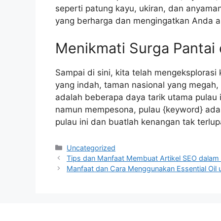
seperti patung kayu, ukiran, dan anyama
yang berharga dan mengingatkan Anda ak
Menikmati Surga Pantai 
Sampai di sini, kita telah mengeksploras
yang indah, taman nasional yang megah, 
adalah beberapa daya tarik utama pulau in
namun mempesona, pulau {keyword} adala
pulau ini dan buatlah kenangan tak terlupa
Categories
Uncategorized
Tips dan Manfaat Membuat Artikel SEO dalam
Manfaat dan Cara Menggunakan Essential Oil u