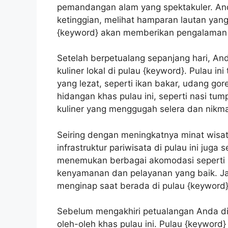
pemandangan alam yang spektakuler. And
ketinggian, melihat hamparan lautan yang
{keyword} akan memberikan pengalaman ta
Setelah berpetualang sepanjang hari, An
kuliner lokal di pulau {keyword}. Pulau i
yang lezat, seperti ikan bakar, udang go
hidangan khas pulau ini, seperti nasi t
kuliner yang menggugah selera dan nikmat
Seiring dengan meningkatnya minat wisa
infrastruktur pariwisata di pulau ini j
menemukan berbagai akomodasi seperti h
kenyamanan dan pelayanan yang baik. Jad
menginap saat berada di pulau {keyword}
Sebelum mengakhiri petualangan Anda di
oleh-oleh khas pulau ini. Pulau {keyword