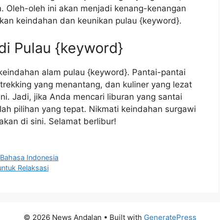
n. Oleh-oleh ini akan menjadi kenang-kenangan
an keindahan dan keunikan pulau {keyword}.
di Pulau {keyword}
i keindahan alam pulau {keyword}. Pantai-pantai
trekking yang menantang, dan kuliner yang lezat
i. Jadi, jika Anda mencari liburan yang santai
h pilihan yang tepat. Nikmati keindahan surgawi
kan di sini. Selamat berlibur!
 Bahasa Indonesia
ntuk Relaksasi
© 2026 News Andalan
• Built with
GeneratePress