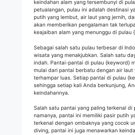
keindahan alam yang tersembunyi di pula
petualangan, pulau ini adalah destinasi 
putih yang lembut, air laut yang jernih
akan memberikan pengalaman tak terlupak
keajaiban alam yang menunggu di pulau {
Sebagai salah satu pulau terbesar di Ind
wisata yang menakjubkan. Salah satu day
indah. Pantai-pantai di pulau {keyword
mulai dari pantai berbatu dengan air laut
terhampar luas. Setiap pantai di pulau {k
sehingga setiap kali Anda berkunjung, A
keindahannya.
Salah satu pantai yang paling terkenal di
namanya, pantai ini memiliki pasir putih ya
terkenal dengan ombaknya yang cocok untu
diving, pantai ini juga menawarkan kei