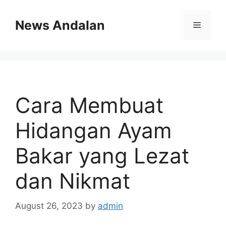
Skip
to
News Andalan
Menu
content
Cara Membuat
Hidangan Ayam
Bakar yang Lezat
dan Nikmat
August 26, 2023
by
admin