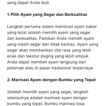
yang dapat Anda ikuti.
1. Pilih Ayam yang Segar dan Berkualitas
Langkah pertama dalam membuat ayam bakar
yang lezat adalah memilih ayam yang segar
dan berkualitas. Pastikan Anda memilih ayam
yang masih segar dan tidak berbau. Ayam yang
segar akan memberikan cita rasa yang lebih
enak dan tekstur daging yang lebih empuk.
Anda dapat membeli ayam langsung dari
peternak atau di pasar tradisional terpercaya.
2. Marinasi Ayam dengan Bumbu yang Tepat
Setelah memilih ayam yang segar, langkah
selanjutnya adalah marinasi ayam dengan
bumbu yang tepat. Bumbu marinasi bisa