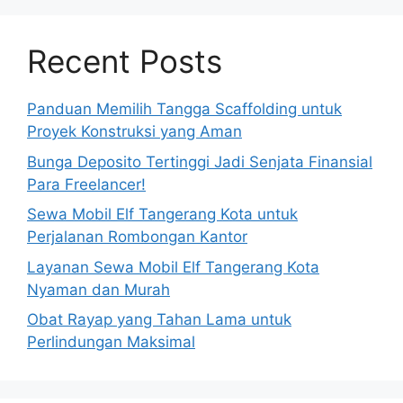
Recent Posts
Panduan Memilih Tangga Scaffolding untuk
Proyek Konstruksi yang Aman
Bunga Deposito Tertinggi Jadi Senjata Finansial
Para Freelancer!
Sewa Mobil Elf Tangerang Kota untuk
Perjalanan Rombongan Kantor
Layanan Sewa Mobil Elf Tangerang Kota
Nyaman dan Murah
Obat Rayap yang Tahan Lama untuk
Perlindungan Maksimal