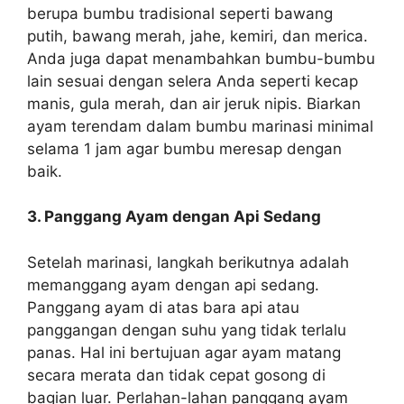
berupa bumbu tradisional seperti bawang
putih, bawang merah, jahe, kemiri, dan merica.
Anda juga dapat menambahkan bumbu-bumbu
lain sesuai dengan selera Anda seperti kecap
manis, gula merah, dan air jeruk nipis. Biarkan
ayam terendam dalam bumbu marinasi minimal
selama 1 jam agar bumbu meresap dengan
baik.
3. Panggang Ayam dengan Api Sedang
Setelah marinasi, langkah berikutnya adalah
memanggang ayam dengan api sedang.
Panggang ayam di atas bara api atau
panggangan dengan suhu yang tidak terlalu
panas. Hal ini bertujuan agar ayam matang
secara merata dan tidak cepat gosong di
bagian luar. Perlahan-lahan panggang ayam