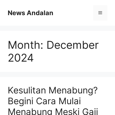
Skip
to
News Andalan
Menu
content
Month:
December
2024
Kesulitan Menabung?
Begini Cara Mulai
Menabung Meski Gaji