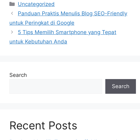
Categories
Uncategorized
Panduan Praktis Menulis Blog SEO-Friendly
untuk Peringkat di Google
5 Tips Memilih Smartphone yang Tepat
untuk Kebutuhan Anda
Search
Search
Recent Posts