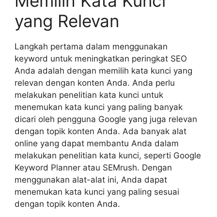
Memilih Kata Kunci
yang Relevan
Langkah pertama dalam menggunakan
keyword untuk meningkatkan peringkat SEO
Anda adalah dengan memilih kata kunci yang
relevan dengan konten Anda. Anda perlu
melakukan penelitian kata kunci untuk
menemukan kata kunci yang paling banyak
dicari oleh pengguna Google yang juga relevan
dengan topik konten Anda. Ada banyak alat
online yang dapat membantu Anda dalam
melakukan penelitian kata kunci, seperti Google
Keyword Planner atau SEMrush. Dengan
menggunakan alat-alat ini, Anda dapat
menemukan kata kunci yang paling sesuai
dengan topik konten Anda.