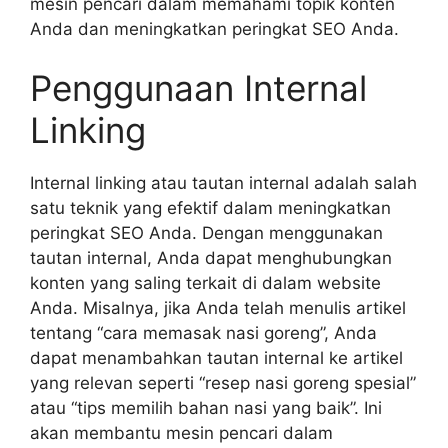
mesin pencari dalam memahami topik konten
Anda dan meningkatkan peringkat SEO Anda.
Penggunaan Internal
Linking
Internal linking atau tautan internal adalah salah
satu teknik yang efektif dalam meningkatkan
peringkat SEO Anda. Dengan menggunakan
tautan internal, Anda dapat menghubungkan
konten yang saling terkait di dalam website
Anda. Misalnya, jika Anda telah menulis artikel
tentang “cara memasak nasi goreng”, Anda
dapat menambahkan tautan internal ke artikel
yang relevan seperti “resep nasi goreng spesial”
atau “tips memilih bahan nasi yang baik”. Ini
akan membantu mesin pencari dalam