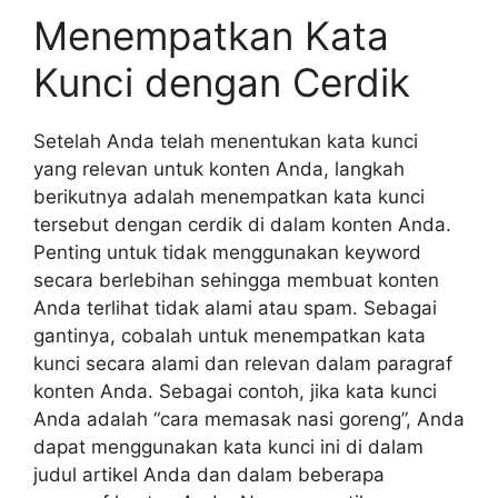
Menempatkan Kata
Kunci dengan Cerdik
Setelah Anda telah menentukan kata kunci
yang relevan untuk konten Anda, langkah
berikutnya adalah menempatkan kata kunci
tersebut dengan cerdik di dalam konten Anda.
Penting untuk tidak menggunakan keyword
secara berlebihan sehingga membuat konten
Anda terlihat tidak alami atau spam. Sebagai
gantinya, cobalah untuk menempatkan kata
kunci secara alami dan relevan dalam paragraf
konten Anda. Sebagai contoh, jika kata kunci
Anda adalah “cara memasak nasi goreng”, Anda
dapat menggunakan kata kunci ini di dalam
judul artikel Anda dan dalam beberapa