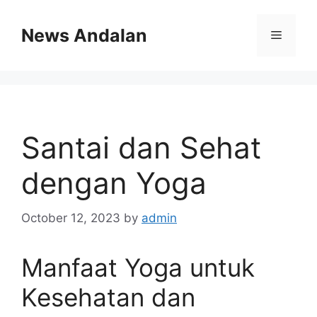
Skip
to
News Andalan
Menu
content
Santai dan Sehat
dengan Yoga
October 12, 2023
by
admin
Manfaat Yoga untuk
Kesehatan dan