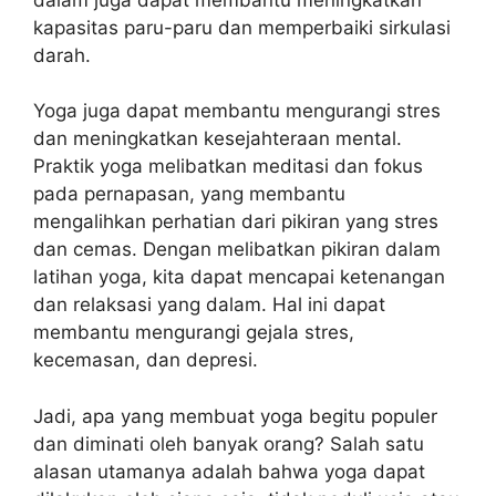
kapasitas paru-paru dan memperbaiki sirkulasi
darah.
Yoga juga dapat membantu mengurangi stres
dan meningkatkan kesejahteraan mental.
Praktik yoga melibatkan meditasi dan fokus
pada pernapasan, yang membantu
mengalihkan perhatian dari pikiran yang stres
dan cemas. Dengan melibatkan pikiran dalam
latihan yoga, kita dapat mencapai ketenangan
dan relaksasi yang dalam. Hal ini dapat
membantu mengurangi gejala stres,
kecemasan, dan depresi.
Jadi, apa yang membuat yoga begitu populer
dan diminati oleh banyak orang? Salah satu
alasan utamanya adalah bahwa yoga dapat