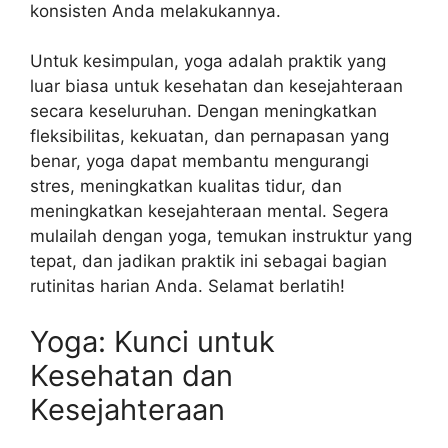
konsisten Anda melakukannya.
Untuk kesimpulan, yoga adalah praktik yang
luar biasa untuk kesehatan dan kesejahteraan
secara keseluruhan. Dengan meningkatkan
fleksibilitas, kekuatan, dan pernapasan yang
benar, yoga dapat membantu mengurangi
stres, meningkatkan kualitas tidur, dan
meningkatkan kesejahteraan mental. Segera
mulailah dengan yoga, temukan instruktur yang
tepat, dan jadikan praktik ini sebagai bagian
rutinitas harian Anda. Selamat berlatih!
Yoga: Kunci untuk
Kesehatan dan
Kesejahteraan