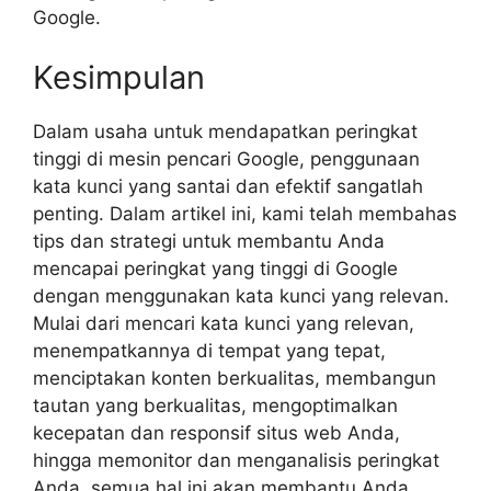
Google.
Kesimpulan
Dalam usaha untuk mendapatkan peringkat
tinggi di mesin pencari Google, penggunaan
kata kunci yang santai dan efektif sangatlah
penting. Dalam artikel ini, kami telah membahas
tips dan strategi untuk membantu Anda
mencapai peringkat yang tinggi di Google
dengan menggunakan kata kunci yang relevan.
Mulai dari mencari kata kunci yang relevan,
menempatkannya di tempat yang tepat,
menciptakan konten berkualitas, membangun
tautan yang berkualitas, mengoptimalkan
kecepatan dan responsif situs web Anda,
hingga memonitor dan menganalisis peringkat
Anda, semua hal ini akan membantu Anda