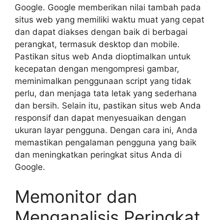
Google. Google memberikan nilai tambah pada
situs web yang memiliki waktu muat yang cepat
dan dapat diakses dengan baik di berbagai
perangkat, termasuk desktop dan mobile.
Pastikan situs web Anda dioptimalkan untuk
kecepatan dengan mengompresi gambar,
meminimalkan penggunaan script yang tidak
perlu, dan menjaga tata letak yang sederhana
dan bersih. Selain itu, pastikan situs web Anda
responsif dan dapat menyesuaikan dengan
ukuran layar pengguna. Dengan cara ini, Anda
memastikan pengalaman pengguna yang baik
dan meningkatkan peringkat situs Anda di
Google.
Memonitor dan
Menganalisis Peringkat