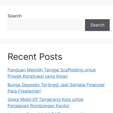
Search
Search
Recent Posts
Panduan Memilih Tangga Scaffolding untuk
Proyek Konstruksi yang Aman
Bunga Deposito Tertinggi Jadi Senjata Finansial
Para Freelancer!
Sewa Mobil Elf Tangerang Kota untuk
Perjalanan Rombongan Kantor