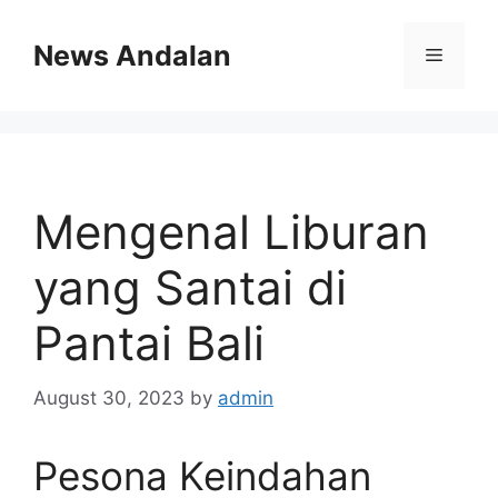
Skip
to
News Andalan
Menu
content
Mengenal Liburan
yang Santai di
Pantai Bali
August 30, 2023
by
admin
Pesona Keindahan