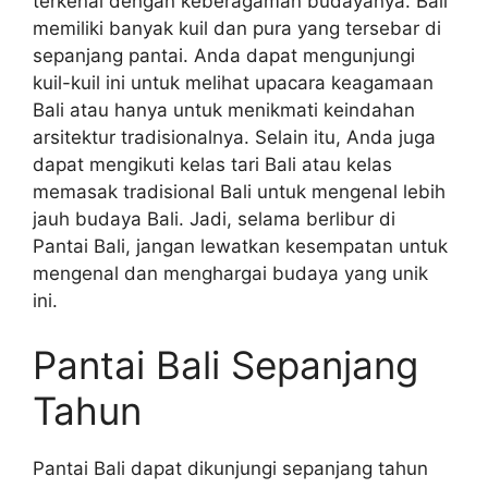
terkenal dengan keberagaman budayanya. Bali
memiliki banyak kuil dan pura yang tersebar di
sepanjang pantai. Anda dapat mengunjungi
kuil-kuil ini untuk melihat upacara keagamaan
Bali atau hanya untuk menikmati keindahan
arsitektur tradisionalnya. Selain itu, Anda juga
dapat mengikuti kelas tari Bali atau kelas
memasak tradisional Bali untuk mengenal lebih
jauh budaya Bali. Jadi, selama berlibur di
Pantai Bali, jangan lewatkan kesempatan untuk
mengenal dan menghargai budaya yang unik
ini.
Pantai Bali Sepanjang
Tahun
Pantai Bali dapat dikunjungi sepanjang tahun