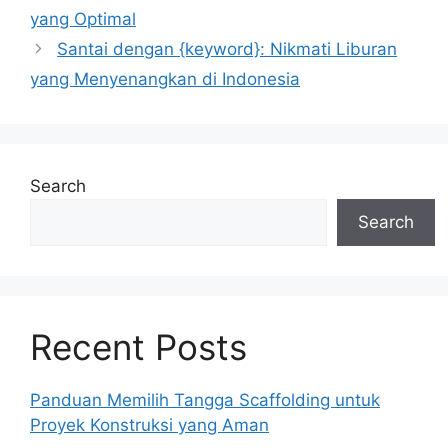
yang Optimal
Santai dengan {keyword}: Nikmati Liburan
yang Menyenangkan di Indonesia
Search
Search
Recent Posts
Panduan Memilih Tangga Scaffolding untuk
Proyek Konstruksi yang Aman