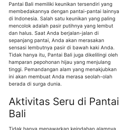
Pantai Bali memiliki keunikan tersendiri yang
membedakannya dengan pantai-pantai lainnya
di Indonesia. Salah satu keunikan yang paling
mencolok adalah pasir putihnya yang lembut
dan halus. Saat Anda berjalan-jalan di
sepanjang pantai, Anda akan merasakan
sensasi lembutnya pasir di bawah kaki Anda.
Tidak hanya itu, Pantai Bali juga dikelilingi oleh
hamparan pepohonan hijau yang menjulang
tinggi. Pemandangan alam yang menakjubkan
ini akan membuat Anda merasa seolah-olah
berada di surga dunia.
Aktivitas Seru di Pantai
Bali
Tidak hanya menawarkan keindahan alamnya,