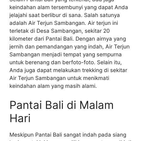
keindahan alam tersembunyi yang dapat Anda
jelajahi saat berlibur di sana. Salah satunya
adalah Air Terjun Sambangan. Air terjun ini
terletak di Desa Sambangan, sekitar 20
kilometer dari Pantai Bali. Dengan airnya yang
jernih dan pemandangan yang indah, Air Terjun
Sambangan menjadi tempat yang sempurna
untuk berenang dan berfoto-foto. Selain itu,
Anda juga dapat melakukan trekking di sekitar
Air Terjun Sambangan untuk menikmati
keindahan alam yang masih alami.
Pantai Bali di Malam
Hari
Meskipun Pantai Bali sangat indah pada siang